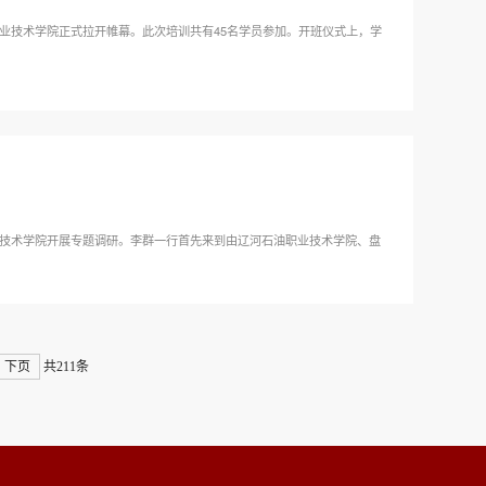
职业技术学院正式拉开帷幕。此次培训共有45名学员参加。开班仪式上，学
业技术学院开展专题调研。李群一行首先来到由辽河石油职业技术学院、盘
下页
共211条