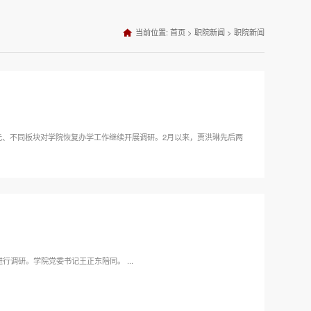
当前位置:
首页
>
职院新闻
>
职院新闻
元、不同板块对学院恢复办学工作继续开展调研。2月以来，贾洪琳先后两
5月5日上午，辽河油田培训中心党委书记索长生一行到辽河石油职业技术学院进行调研。学院党委书记王正东陪同。 ...