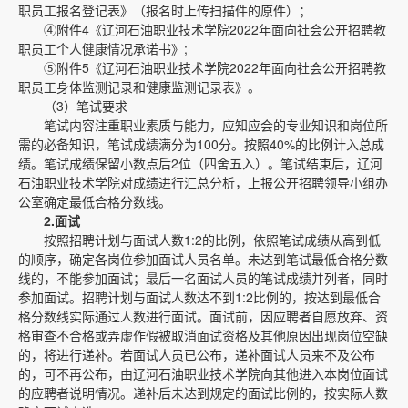
职员工报名登记表》（报名时上传扫描件的原件）；
④附件4《辽河石油职业技术学院2022年面向社会公开招聘教
职员工个人健康情况承诺书》;
⑤附件5《辽河石油职业技术学院2022年面向社会公开招聘教
职员工身体监测记录和健康监测记录表》。
（3）笔试要求
笔试内容注重职业素质与能力，应知应会的专业知识和岗位所
需的必备知识，笔试成绩满分为100分。按照40%的比例计入总成
绩。笔试成绩保留小数点后2位（四舍五入）。笔试结束后，辽河
石油职业技术学院对成绩进行汇总分析，上报公开招聘领导小组办
公室确定最低合格分数线。
2.
面试
按照招聘计划与面试人数1:2的比例，依照笔试成绩从高到低
的顺序，确定各岗位参加面试人员名单。未达到笔试最低合格分数
线的，不能参加面试；最后一名面试人员的笔试成绩并列者，同时
参加面试。招聘计划与面试人数达不到1:2比例的，按达到最低合
格分数线实际通过人数进行面试。面试前，因应聘者自愿放弃、资
格审查不合格或弄虚作假被取消面试资格及其他原因出现岗位空缺
的，将进行递补。若面试人员已公布，递补面试人员来不及公布
的，可不再公布，由辽河石油职业技术学院向其他进入本岗位面试
的应聘者说明情况。递补后未达到规定的面试比例的，按实际人数