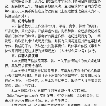
被聘用者必须与辽河石油职业技术学院签订聘用合同和就业协
议，服务期为五年。如若服务期限未满，主动要求解除合同方需按
每年壹万元人民币的标准支付违约金（上级政策性改变或人力不可
抗拒因素除外）。
四、纪律与监督
公开招聘教职员工作坚持“公开、平等、竞争、择优”的原则，
严肃纪律，秉公办事，严禁弄虚作假，徇私舞弊，全程接受纪检监
察部门和社会的监督。报考者有弄虚作假、违纪违规行为的，一经
发现，均取消其考试或聘用资格，并将有关情况通报其所在学院或
单位。构成犯罪的，依法追究其刑事责任。具体事宜依照《事业单
位公开招聘违纪违规行为处理规定》（人社部令第35号）执行。
五、应聘人员须知
1.本次招聘严格按照国家、省、市关于疫情防控的有关规定进
行，具体要求将另行通知。
2.本次考试不指定考试辅导用书，不举办也不委托任何机构举
办考试辅导培训班。目前社会上出现的任何辅导班、辅导网站或发
行的出版物、上网卡等，均与本次考试无关。敬请广大报考者提高
警惕，切勿上当受骗。
3.本次招聘相关信息将在辽河石油职业技术学院网站
（http://www.lpvtc.cn/）实时发布，不另行通知，请及时关注，因
未及时关注发布信息所致后果，由考生自负。
4.在招聘期间，如不按规定参加笔试、资格审查、面试、体