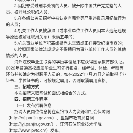
2.因犯罪受过刑事处罚的人员、被开除中国共产党党籍的人
员、被开除公职的人员；
3.在各级公务员招考中被认定有舞弊等严重违反录用纪律行为
的人员；
4.机关工作人员被辞退（或事业单位工作人员因本人违纪违规
等原因被解除聘用关系）未满五年的；
5.机关事业单位有犯罪嫌疑尚未查清或正在接受纪律审查的；
6.按照国家法律法规规定不得聘用为事业单位工作人员的其他
情形的人员。
海外院校毕业生取得的学历学位证书应获得国家教育部认证。
2022年普通高校应届毕业生可先行报名，经考试、体检、考察等
环节并被确定为拟聘用人员的，如在2022年7月31日之前取得毕业
证书、学位证书的，可按规定聘用，否则取消聘用资格。
三、招聘方式
本次招聘采取笔试和面试相结合的方式。
四、招聘工作程序
（一）发布招聘信息
招聘人员岗位信息将在盘锦市人力资源和社会保障网
（http://rsj.panjin.gov.cn/）、盘锦市教育局官网
（http://jyj.panjin.gov.cn/）、辽河石油职业技术学院
（http://www.lpvtc.cn/）发布。