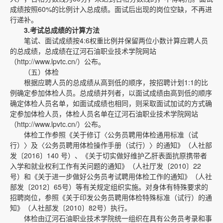
成绩按照60%的比例计入总成绩。面试后出现的岗位空缺，不再进
行递补。
3.
考试总成绩的计算方法
笔试、面试成绩按4:6权重比例并保留两位小数计算应聘人员
的总成绩，总成绩在辽河石油职业技术学院网站
（http://www.lpvtc.cn/）公布。
（五）体检
根据应聘人员的总成绩从高到低的顺序，按招聘计划1:1的比
例确定参加体检人员。总成绩并列者，以面试成绩由高到低的顺序
确定体检人员名单，如面试成绩也相同，则采取面试加试的方式确
定参加体检人员，体检人员名单在辽河石油职业技术学院网站
（http://www.lpvtc.cn/）公布。
体检工作参照《关于修订〈公务员聘用体检通用标准（试
行）〉及〈公务员聘用体检操作手册（试行）〉的通知》（人社部
发〔2016〕140 号）、《关于切实做好维护乙肝表面抗原携带者
入学和就业权利工作有关问题的通知》（人社厅发〔2010〕22
号）和《关于进一步做好公务员考试聘用体检工作的通知》（人社
部发〔2012〕65号）等有关规定组织实施。对身体有特殊要求的
招聘岗位，参照《关于印发公务员聘用体检特殊标准（试行）的通
知》（人社部发〔2010〕82号）执行。
体检由辽河石油职业技术学院统一组织在具有公务员考录和事