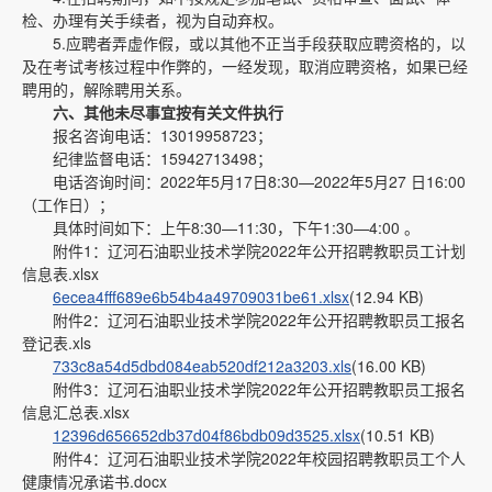
检、办理有关手续者，视为自动弃权。
5.应聘者弄虚作假，或以其他不正当手段获取应聘资格的，以
及在考试考核过程中作弊的，一经发现，取消应聘资格，如果已经
聘用的，解除聘用关系。
六、其他未尽事宜按有关文件执行
报名咨询电话：13019958723；
纪律监督电话：15942713498；
电话咨询时间：2022年5月17日8:30—2022年5月27 日16:00
（工作日）；
具体时间如下：上午8:30—11:30，下午1:30—4:00 。
附件1：辽河石油职业技术学院2022年公开招聘教职员工计划
信息表.xlsx
6ecea4fff689e6b54b4a49709031be61.xlsx
(12.94 KB)
附件2：辽河石油职业技术学院2022年公开招聘教职员工报名
登记表.xls
733c8a54d5dbd084eab520df212a3203.xls
(16.00 KB)
附件3：辽河石油职业技术学院2022年公开招聘教职员工报名
信息汇总表.xlsx
12396d656652db37d04f86bdb09d3525.xlsx
(10.51 KB)
附件4：辽河石油职业技术学院2022年校园招聘教职员工个人
健康情况承诺书.docx