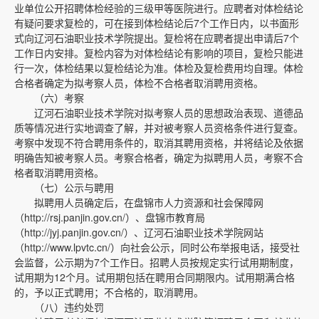
业单位公开招聘体检经验的三级甲等医院进行。应聘者对体检结论
有疑问要求复检的，可在接到体检结论后7个工作日内，以书面形
式向辽河石油职业技术学院提出。复检将在应聘者提出申请后7个
工作日内安排。复检内容为对体检结论有影响的项目，复检只能进
行一次，体检结果以复检结论为准。体检及复检费用均自理。体检
合格者确定为拟考察人员，体检不合格者取消聘用资格。
（六）考察
辽河石油职业技术学院对拟考察人员的思想政治表现、道德品
质等情况进行实地调查了解，并对被考察人员资格条件进行复查。
考察中发现不符合聘用条件的，取消其聘用资格，并将结论及依据
明确告知被考察人员。考察合格者，确定为拟聘用人员，考察不合
格者取消聘用资格。
（七）公示与聘用
拟聘用人员确定后，在盘锦市人力资源和社会保障网
（http://rsj.panjin.gov.cn/）、盘锦市教育局
（http://jyj.panjin.gov.cn/）、辽河石油职业技术学院网站
（http://www.lpvtc.cn/）向社会公示，同时公布举报电话，接受社
会监督，公示期为7个工作日。招聘人员按规定实行试用期制度，
试用期为12个月。试用期包括在聘用合同期限内。试用期满合格
的，予以正式聘用；不合格的，取消聘用。
（八）违约处罚