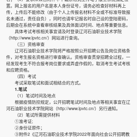
置。网上报名的用户名是本人身份证号，请务必检查好材料再上
传，上传后不能修改（由于个人上传报名材料不全或不标准导致报
名未通过，责任自负），同时也请牢记报名时自己设的登陆密码，
后期会在系统中查看审核结果及具体面试时间、地点等重要信息。
具体考试考核相关事宜请及时登录辽河石油职业技术学院
（http://www.lpvtc.cn/）网站进行查询。
（三）资格审查
辽河石油职业技术学院将严格按照公开招聘公告及岗位资格条
件，对考生报名资格进行审查确认。资格审查贯穿招聘全过程，一
经发现考生不符合报考岗位要求或弄虚作假的，取消考生考试考核
和应聘资格。
（四）考试
考试采取笔试和面试相结合的方式。
1.
笔试
（1）笔试时间及地点
根据疫情防控规定，公开招聘笔试时间及地点等相关事宜在辽
河石油职业技术学院网站（http://www.lpvtc.cn/）另行通知。
（2）笔试所需提供材料
①准考证;
②身份证原件；
③附件2《辽河石油职业技术学院2022年面向社会公开招聘教