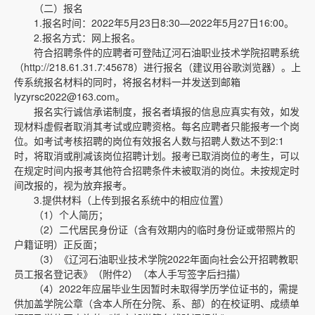
（二）报名
1.报名时间：2022年5月23日8:30—2022年5月27日16:00。
2.报名方式：网上报名。
符合招聘条件的应聘者可登陆辽河石油职业技术学院招聘系统
（http://218.61.31.7:45678）进行报名（建议用谷歌浏览器）。上
传系统报名材料的同时，将报名材料一并发送到邮箱
lyzyrsc2022@163.com。
报名实行诚信承诺制度，报名者填报的信息应真实有效，如发
现材料虚假者取消其考试或应聘资格。每名应聘者只能报考一个岗
位。如考试考核招聘的岗位有效报名人数与招聘人数达不到2:1
时，将取消或削减该岗位招聘计划。报考已取消岗位的考生，可以
在规定时间内报考其他符合招聘条件未被取消的岗位。未按规定时
间改报的，视为放弃报考。
3.提供材料（上传到报名系统中的相应位置）
（1）个人简历；
（2）二代居民身份证（含有效期内的临时身份证或带照片的
户籍证明）正反面；
（3）《辽河石油职业技术学院2022年面向社会公开招聘教职
员工报名登记表》（附件2）（本人手写签字后扫描）
（4）2022年应届毕业生因暂时未取得学历学位证书的，需提
供加盖学院公章（含本人所在分院、系、部）的在校证明、成绩单