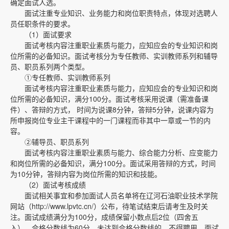
确定面试人选。
面试注重专业知识、业务能力和岗位职责特点，体现对选聘人
员任职条件的要求。
（1）面试要求
面试考核内容注重职业素质与能力，应知应会的专业知识和岗
位所需的必备知识。面试考核分为专任教师、实训教师系列和辅导
员、职员系列两个类型。
①专任教师、实训教师系列
面试考核内容注重职业素质与能力，应知应会的专业知识和岗
位所需的必备知识，满分100分。面试考核采用说课（需准备课
件）、答辩的方式， 时间为说课8分钟，答辩5分钟，说课内容为
所申报岗位专业主干课程中的一门课程而非其中一章或一节的内
容。
②辅导员、职员系列
面试考核内容注重职业素质与能力、综合能力分析、应变能力
和岗位所需的必备知识，满分100分。面试采用答辩的方式，时间
为10分钟，答辩内容为岗位所需的知识和技能。
（2）面试考核成绩
面试相关事宜和参加面试人员名单将在辽河石油职业技术学院
网站（http://www.lpvtc.cn/）公布，待笔试结束后请考生及时关
注。面试成绩满分为100分，成绩保留小数点后2位（四舍五
入），合格分数线为60分，未达到合格分数线的，不得聘用。面试