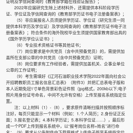
证明及学信网查询的《教育部学籍在线验证报告》；
2022年应届研究生除上述材料外，还需提供本科阶段学历
证、学位证及学信网查询的《教育部学历证书电子注册备案表》；
（5）非应届报名人员须提供学历证、学位证（研究生须一同
提供本科学历及学位证）及学信网查询的《教育部学历证书电子注
册备案表》；符合条件的海外院校毕业生须提供国家教育部出具的
《国外学历学位认证书》；
（6）专业技术资格证书等其他证书；
（7）岗位要求是中共党员（含中共预备党员）的，需提供加
盖所在支部公章的中共党员（含中共预备党员）证明；
（8）岗位要求有工作经验者，需提供加盖机关、企事业单位
公章的工作证明；
（9）考生需填好《辽河石油职业技术学院2022年面向社会公
开招聘教职员工报名信息汇总表》（附件3）并把汇总表电子版和
本人近期免冠1寸单色背景彩色证件照（jpg格式，200kb以下;电子
照片用身份证号命名，中间不允许有空格）上传至报名系统指定位
置。
注：以上材料（1）-（8），要求原件清晰扫描并按照顺序标
注好，每页只能显示一个材料（例如：1.个人简历；2.身份证正反
面；3.报名登记表；4.本科学历证；5.本科学位证……），最后形
成一个PDF上传到报名系统中，以“报考岗位名称+姓名”进行命
名；（9）要求从公告附件中下载原格式上传电子版至系统指定位